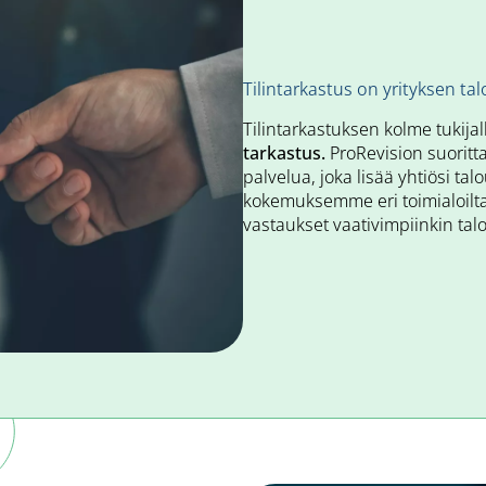
Tilintarkastus on yrityksen ta
Tilintarkastuksen kolme tukija
tarkastus.
ProRevision suoritta
palvelua, joka lisää yhtiösi ta
kokemuksemme eri toimialoilt
vastaukset vaativimpiinkin tal