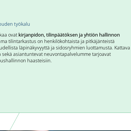
louden työkalu
lkaa ovat
kirjanpidon, tilinpäätöksen ja yhtiön hallinnon
ma tilintarkastus on henkilökohtaista ja pitkäjänteistä
loudellista läpinäkyvyyttä ja sidosryhmien luottamusta. Kattava
a sekä asiantuntevat neuvontapalvelumme tarjoavat
oushallinnon haasteisiin.