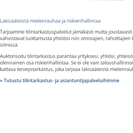
Lakisääteistä mielenrauhaa ja riskienhallintaa
Tarjoamme tilintarkastuspalvelut jämäkästi mutta joustavasti.
vahvistavat luottamusta yhtiöösi niin omistajien, rahoittaji
silmissä.
Auktorisoitu tilintarkastus parantaa yrityksesi, yhtiösi, yhteisö
olennainen osa riskienhallintaa. Se ei ole vain taloushallinno
kattava terveystarkastus, joka tarjoaa lakisääteistä mielenra
Tutustu tilintarkastus- ja asiantuntijapalveluihimme