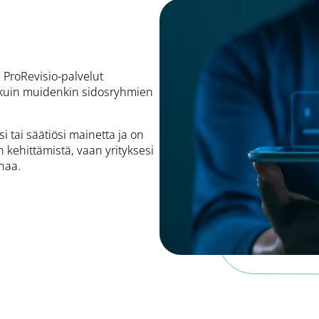
 ProRevisio-palvelut
en kuin muidenkin sidosryhmien
si tai säätiösi mainetta ja on
n kehittämistä, vaan yrityksesi
uhaa.