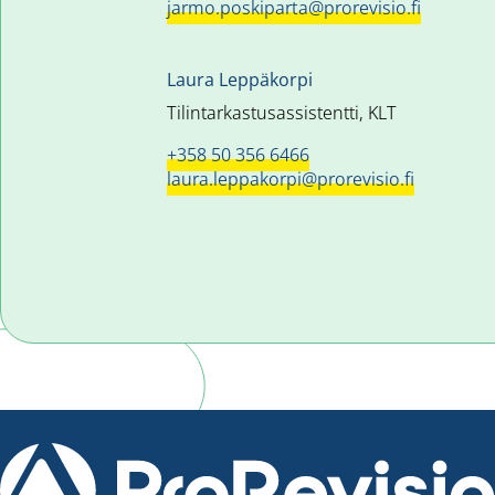
jarmo.poskiparta@prorevisio.fi
Laura Leppäkorpi
Tilintarkastusassistentti, KLT
+358 50 356 6466
laura.leppakorpi@prorevisio.fi