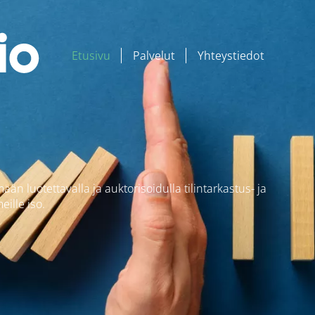
Etusivu
Palvelut
Yhteystiedot
luotettavalla ja auktorisoidulla tilintarkastus- ja
ille iso.