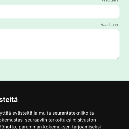
Vaaditaan
teitä
ttää evästeitä ja muita seurantatekniikoita
kemustasi seuraaviin tarkoituksiin:
sivuston
Tietosuojaseloste
öönotto
,
paremman kokemuksen tarjoamiseksi