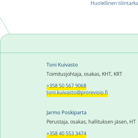
Huolellinen tilintark
Toni Kuivasto
Toimitusjohtaja, osakas, KHT, KRT
+358 50 567 9068
toni.kuivasto@prorevisio.fi
Jarmo Poskiparta
Perustaja, osakas, hallituksen jäsen, HT
+358 40 553 3474