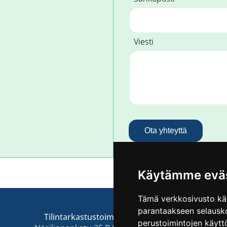
Viesti
Ota yhteyttä
Käytämme eväs
Tämä verkkosivusto käy
parantaakseen selausko
Tilintarkastustoimisto ProRevisio Oy
perustoimintojen käytt