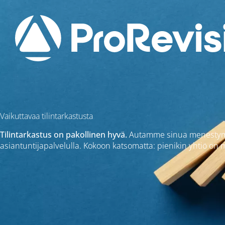
Vaikuttavaa tilintarkastusta
Tilintarkastus on pakollinen hyvä.
Autamme sinua menestymään 
asiantuntijapalvelulla. Kokoon katsomatta: pienikin yhtiö on me